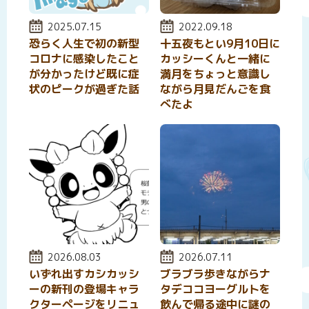
投稿日:
2025.07.15
投稿日:
2022.09.18
恐らく人生で初の新型
十五夜もとい9月10日に
コロナに感染したこと
カッシーくんと一緒に
が分かったけど既に症
満月をちょっと意識し
状のピークが過ぎた話
ながら月見だんごを食
べたよ
投稿日:
2026.08.03
投稿日:
2026.07.11
いずれ出すカシカッシ
ブラブラ歩きながらナ
ーの新刊の登場キャラ
タデココヨーグルトを
クターページをリニュ
飲んで帰る途中に謎の