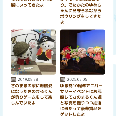
展にいってきたよ
り」でたかたのゆめち
ゃんに見守られながら
ボウリングをしてきた
よ
投稿日:
2019.08.28
投稿日:
2025.02.05
さのまるの家に海賊姿
ゆる党10周年アニバー
になったさのまるくん
サリーイベントにお邪
が釣りゲームをして楽
魔してさのまるくん達
しんでいたよ
と写真を撮りつつ抽選
に当たって豪華賞品を
ゲットしたよ