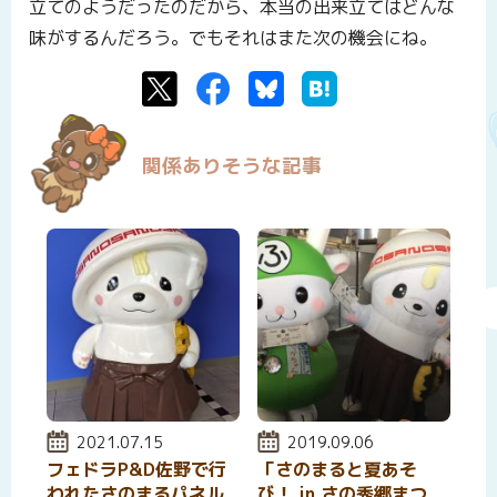
立てのようだったのだから、本当の出来立てはどんな
味がするんだろう。でもそれはまた次の機会にね。
Twitter
Facebook
Bluesky
はてなブックマーク
関係ありそうな記事
投稿日:
2021.07.15
投稿日:
2019.09.06
フェドラP&D佐野で行
「さのまると夏あそ
われたさのまるパネル
び！ in さの秀郷まつ