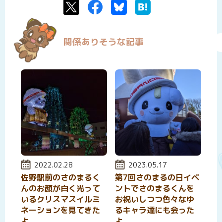
Twitter
Facebook
Bluesky
はてなブックマーク
関係ありそうな記事
投稿日:
2022.02.28
投稿日:
2023.05.17
佐野駅前のさのまるく
第7回さのまるの日イベ
んのお顔が白く光って
ントでさのまるくんを
いるクリスマスイルミ
お祝いしつつ色々なゆ
ネーションを見てきた
るキャラ達にも会った
よ
よ