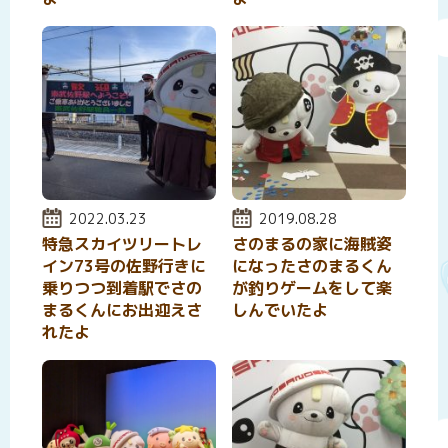
投稿日:
2022.03.23
投稿日:
2019.08.28
特急スカイツリートレ
さのまるの家に海賊姿
イン73号の佐野行きに
になったさのまるくん
乗りつつ到着駅でさの
が釣りゲームをして楽
まるくんにお出迎えさ
しんでいたよ
れたよ