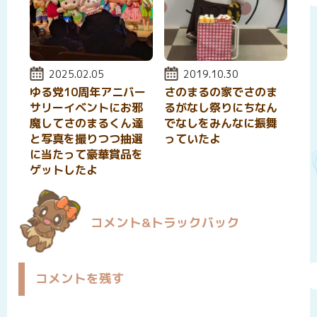
投稿日:
2025.02.05
投稿日:
2019.10.30
ゆる党10周年アニバー
さのまるの家でさのま
サリーイベントにお邪
るがなし祭りにちなん
魔してさのまるくん達
でなしをみんなに振舞
と写真を撮りつつ抽選
っていたよ
に当たって豪華賞品を
ゲットしたよ
コメント&トラックバック
コメントを残す