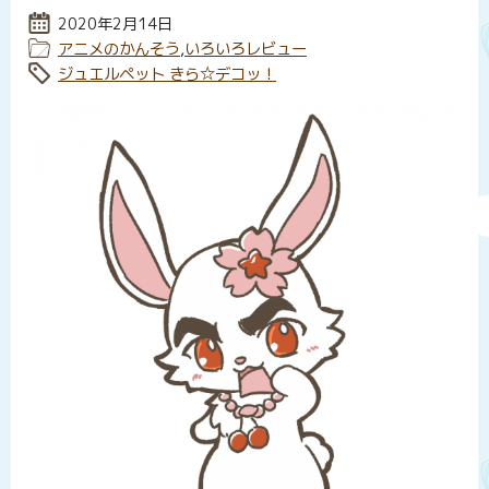
投稿日:
2020年2月14日
カテゴリー:
アニメのかんそう
,
いろいろレビュー
タグ:
ジュエルペット きら☆デコッ！