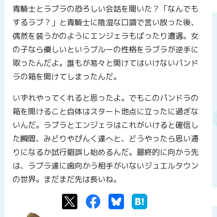
青騎士とラブラの恐ろしい会話を聞いた？「なんでも
するラブ？」と青騎士に陰湿な口調で言い放った後、
偶然を装うかのようにエンジェラもばったり遭遇。女
の子なら優しいというブルーの性格をラブラが逆手に
取ったんだよ。誰もが易々と開けてはいけないパンド
ラの箱を開けてしまったんだ。
いずれやってくれると思ったよ。でもこのパンドラの
箱を開けること自体はスタート地点に立ったに過ぎな
いんだ。ラブラとエンジェラはこれがいけると確信し
た瞬間、みどりやぴんく達へと、どうやったら思い通
りになるか試行錯誤し始めるんだ。最終的に向かう先
は、ラブラ達に歯向かう相手がいないジュエルタウン
の世界。まだまだ先は長いね。
Twitter
Facebook
Bluesky
はてなブックマーク