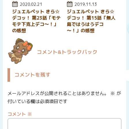
投稿日:
2020.02.21
投稿日:
2019.11.13
ジュエルペット きら☆
ジュエルペット きら☆
デコッ！ 第23話「モテ
デコッ！ 第15話「無人
モテ下克上デコ～！」
島ではうはうデコ
の感想
～！」の感想
コメント&トラックバック
コメントを残す
メールアドレスが公開されることはありません。
※
が
付いている欄は必須項目です
コメント
※