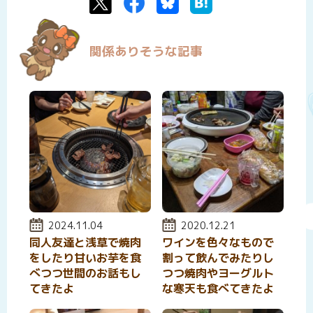
Twitter
Facebook
Bluesky
はてなブックマーク
関係ありそうな記事
投稿日:
2024.11.04
投稿日:
2020.12.21
同人友達と浅草で焼肉
ワインを色々なもので
をしたり甘いお芋を食
割って飲んでみたりし
べつつ世間のお話もし
つつ焼肉やヨーグルト
てきたよ
な寒天も食べてきたよ