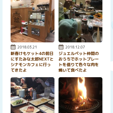
投稿日:
2018.03.21
投稿日:
2018.12.07
新春けもケット4の前日
ジュエルペット仲間の
にすたみな太郎NEXTと
おうちでホットプレー
シナモンカフェに行っ
トを借りて色々な肉を
てきたよ
焼いて食べたよ