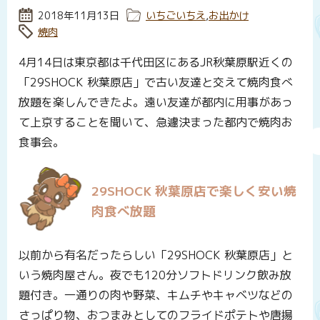
投稿日:
2018年11月13日
カテゴリー:
いちごいちえ
,
お出かけ
タグ:
焼肉
4月14日は東京都は千代田区にあるJR秋葉原駅近くの
「29SHOCK 秋葉原店」で古い友達と交えて焼肉食べ
放題を楽しんできたよ。遠い友達が都内に用事があっ
て上京することを聞いて、急遽決まった都内で焼肉お
食事会。
29SHOCK 秋葉原店で楽しく安い焼
肉食べ放題
以前から有名だったらしい「29SHOCK 秋葉原店」と
いう焼肉屋さん。夜でも120分ソフトドリンク飲み放
題付き。一通りの肉や野菜、キムチやキャベツなどの
さっぱり物、おつまみとしてのフライドポテトや唐揚