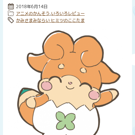
投稿日:
2018年6月14日
カテゴリー:
アニメのかんそう
,
いろいろレビュー
タグ:
かみさまみならい ヒミツのここたま