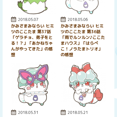
投稿日:
2018.05.07
投稿日:
2018.05.06
かみさまみならい ヒミ
かみさまみならい ヒミ
ツのここたま 第37話
ツのここたま 第36話
「ゲラチョ、弟子をと
「雨でルンルン♪ここた
る！？」「あかねちゃ
まハウス」「はらぺ
んがやってきた」の感
こ！ノラたまトリオ」
想
の感想
投稿日:
2018.05.31
投稿日:
2018.05.21