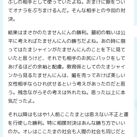
ぶしの相手として使っていたよね。おまけに隙をつい
てオナラをぶちまけるんだ。そんな相手との今回の対
決。
結果はまさかのたませんにんの勝利。最初の戦いは公
平に考えればたませんにんの勝ちだよね。あの時に限
ってはたまシャインがたませんにんのことを下に見て
いたと思うけど、それでも相手のお尻にパックをして
あげるほどの余裕と配慮。教育係としてのたまシャイ
ンから見るたませんにんは、媚を売っておけば美しい
女性相手ならひれ伏せるという考えがあったのだと思
う。残念ながらその考えは外れたね。思った以上に本
気だったよ。
それ以降はもはや1人前ここたまとは思えない不正と運
を行使した勝利。特に相撲対決はあんな勝ち方でいい
のか。オレはここたまの社会も人間の社会も同じだと