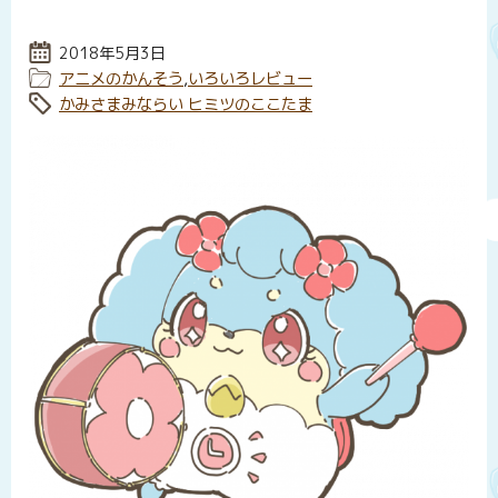
投稿日:
2018年5月3日
カテゴリー:
アニメのかんそう
,
いろいろレビュー
タグ:
かみさまみならい ヒミツのここたま