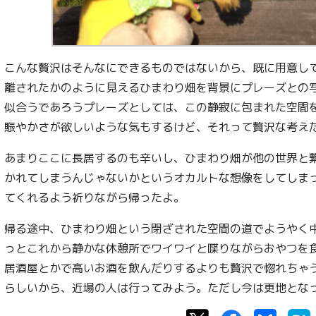
こんな贅沢はそんなにできるものではないから、既に用意し
離されたかのように見えるひまわり畑を背景にプレーズとの
似合うであろうプレーズとしては、この静寂に包まれた空間
賑やかさが欲しいような気もするけど、それって贅沢な考え
あまりここに長居するのも辛いし、ひまわり畑が他の世界と
かれてしまうんじゃないかというオカルトな想像をしてしま
てくれるよう祈りながら帰ったよ。
帰る途中、ひまわり畑という閉ざされた空間の道でようやく
っとこれから静かな休憩所でワイワイと喋りながらおやつを
居酒屋とかで高いお酒を飲んだりするよりも贅沢で惚れちゃ
らしいから、近場の人は行ってみよう。ただし今は更地とな