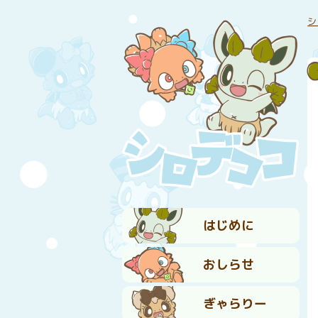
シ
はじめに
おしらせ
ぎゃらりー