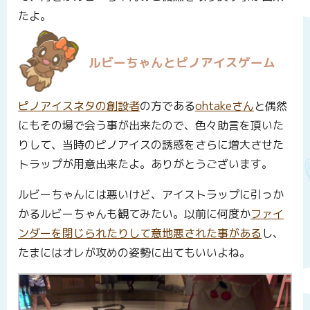
たよ。
ルビーちゃんとピノアイスゲーム
ピノアイスネタの創設者
の方である
ohtakeさん
と偶然
にもその場で会う事が出来たので、色々助言を頂いた
りして、当時のピノアイスの誘惑をさらに増大させた
トラップが用意出来たよ。ありがとうございます。
ルビーちゃんには悪いけど、アイストラップに引っか
かるルビーちゃんも観てみたい。以前に何度か
ファイ
ンダーを閉じられたりして意地悪された事がある
し、
たまにはオレが攻めの姿勢に出てもいいよね。