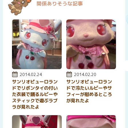
関係ありそうな記事
投稿日:
2014.02.24
投稿日:
2014.02.20
サンリオピューロラン
サンリオピューロラン
ドでリボンタイの付い
ドで冷たいルビーやサ
た衣装で踊るルビーや
フィーが慰めるところ
スティックで遊ぶラブ
が見れたよ
ラが見れたよ