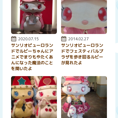
投稿日:
2020.07.15
投稿日:
2014.02.27
サンリオピューロラン
サンリオピューロラン
ドでルビーちゃんにア
ドでフェスティバルプ
ニメでまりもやたくあ
ラザを歩き回るルビー
んになった魔法のこと
が見れたよ
を聞いたよ