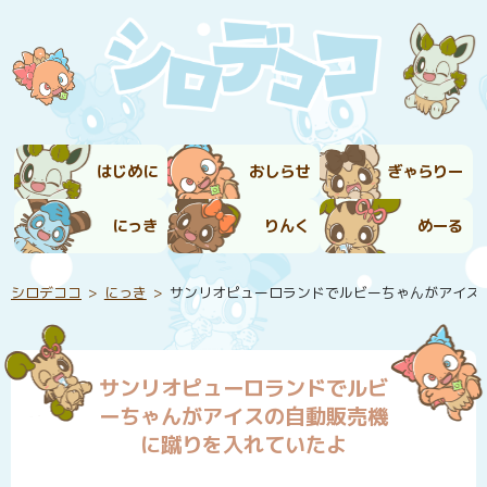
はじめに
おしらせ
ぎゃらりー
にっき
りんく
めーる
シロデココ
にっき
サンリオピューロランドでルビーちゃんがアイス
サンリオピューロランドでルビ
ーちゃんがアイスの自動販売機
に蹴りを入れていたよ