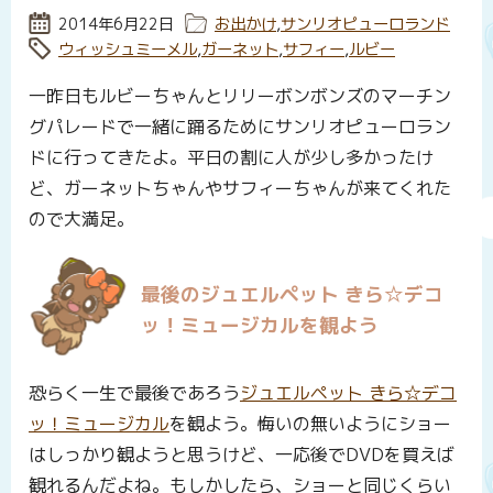
投稿日:
2014年6月22日
カテゴリー:
お出かけ
,
サンリオピューロランド
タグ:
ウィッシュミーメル
,
ガーネット
,
サフィー
,
ルビー
一昨日もルビーちゃんとリリーボンボンズのマーチン
グパレードで一緒に踊るためにサンリオピューロラン
ドに行ってきたよ。平日の割に人が少し多かったけ
ど、ガーネットちゃんやサフィーちゃんが来てくれた
ので大満足。
最後のジュエルペット きら☆デコ
ッ！ミュージカルを観よう
恐らく一生で最後であろう
ジュエルペット きら☆デコ
ッ！ミュージカル
を観よう。悔いの無いようにショー
はしっかり観ようと思うけど、一応後でDVDを買えば
観れるんだよね。もしかしたら、ショーと同じくらい