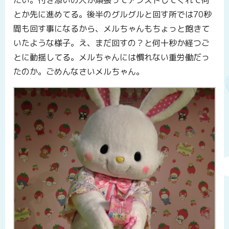
たい。付き添いの人が頑張ってアシストしてくれて何
とか先に進めてる。後半のグルグルと回す所では70秒
間も回す事になるから、メルちゃんもちょっと飽きて
いたような様子。え、まだ回すの？と何十秒か経つご
とに動揺してる。メルちゃんには慣れない重労働だっ
たのか。ごめんなさいメルちゃん。