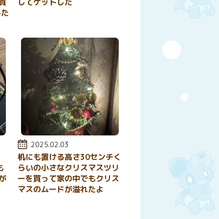
買
してゲットした
みた
投稿日:
2025.02.03
机にも置ける高さ30センチく
も
らいの小さなクリスマスツリ
が
ーを買って家の中でもクリス
マスのムードが溢れたよ