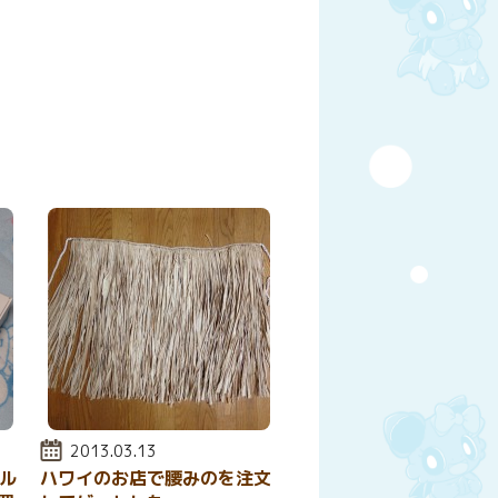
y
はてなブックマーク
投稿日:
2013.03.13
ブル
ハワイのお店で腰みのを注文