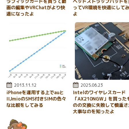
ラフィックカードを買って動
ヘッドストラップパッドを
画の編集やVRChatがより快
ってVR環境を快適にして
適になったよ
よ
投稿日:
2013.11.12
投稿日:
2025.06.23
iPhoneを運用する上でauと
Intelのワイヤレスカード
IIJmioのSMS付きSIMの色々
「AX210NGW」を買った
な比較をしてみる
のの交換に失敗して慎重さ
大事なのを知ったよ