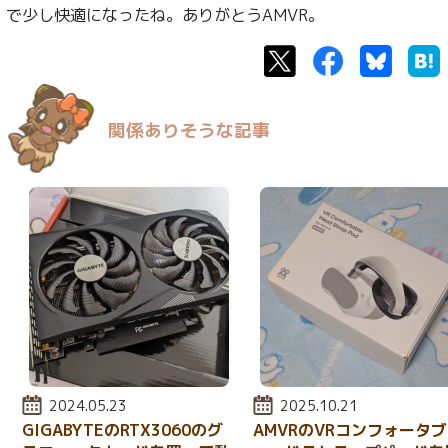
で少し快適になったね。ありがとうAMVR。
Twitter
Facebook
Bluesk
関係ありそうな記事
投稿日:
2024.05.23
投稿日:
2025.10.21
GIGABYTEのRTX3060のグ
AMVRのVRコンフォータ