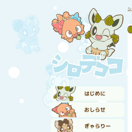
シ
はじめに
おしらせ
ぎゃらりー