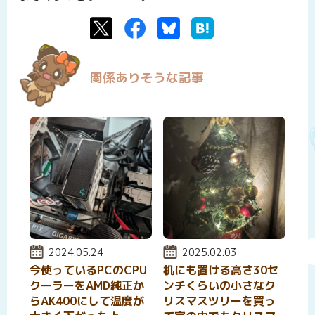
Twitter
Facebook
Bluesky
はてなブックマーク
関係ありそうな記事
投稿日:
2024.05.24
投稿日:
2025.02.03
今使っているPCのCPU
机にも置ける高さ30セ
クーラーをAMD純正か
ンチくらいの小さなク
らAK400にして温度が
リスマスツリーを買っ