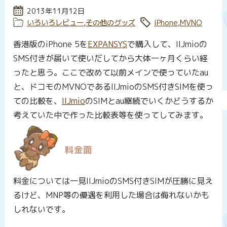
投稿日:
2013年11月12日
カテゴリー:
いろいろレビュー
,
その他のグッズ
タグ:
iPhone
,
MVNO
香港版のiPhone 5を
EXPANSYS
で購入して、IIJmioの
SMS付きが届いて使いだしてから大体一ヶ月くらい経
ったと思う。ここで改めて以前メインで使っていたau
と、ドコモのMVNOであるIIJmioのSMS付きSIMを使っ
ての比較を、
IIJmio
のSIMとau継続でいくかどうするか
考えていた中で作った比較表等を使ってしてみます。
料金面
料金については一見IIJmioのSMS付きSIMが圧勝に見え
るけど、MNP等の優遇を利用した場合は侮れないかも
しれないです。