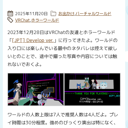
投稿日:
2025年11月20日
カテゴリー:
お出かけ
,
バーチャルワールド
タグ:
VRChat
,
ホラーワールド
2023年12月28日はVRChatの友達とホラーワールド
「
[JPT] Develop ver.
」に行ってきたよ。ワールドの
入り口には楽しんでいる最中のネタバレは控えて欲し
いとのことで、途中で撮った写真や内容については触
れないでおくよ。
ワールドの人数上限は7人で推奨人数は4人だよ。プレ
イ時間は30分程度。強めのびっくり演出は特になく、