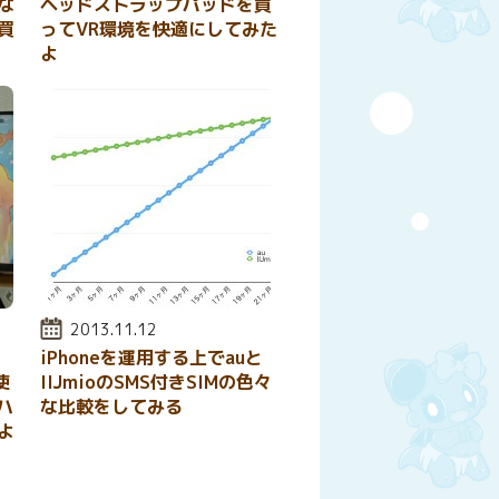
な
ヘッドストラップパッドを買
買
ってVR環境を快適にしてみた
よ
投稿日:
2013.11.12
iPhoneを運用する上でauと
使
IIJmioのSMS付きSIMの色々
ハ
な比較をしてみる
よ