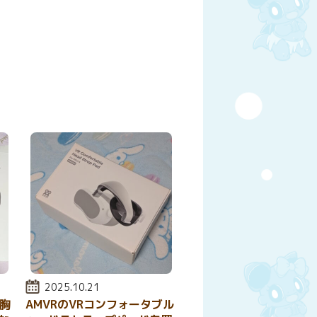
y
はてなブックマーク
投稿日:
2025.10.21
を胸
AMVRのVRコンフォータブル