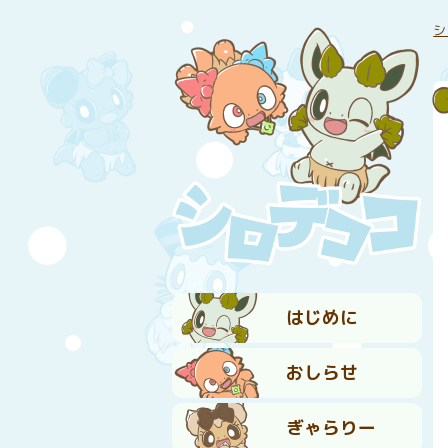
シ
はじめに
おしらせ
ぎゃらりー