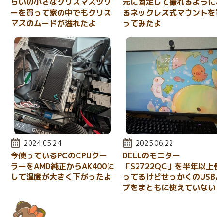
らいの小さなクリスマスツリ
元に固定して撮れるように
ーを買って家の中でもクリス
るネックレス式マウントを
マスのムードが溢れたよ
ってみたよ
投稿日:
2024.05.24
投稿日:
2025.06.22
今使っているPCのCPUクー
DELLのモニター
ラーをAMD純正からAK400に
「S2722QC」を半年以上
して温度が大きく下がったよ
ってるけどせっかくのUSB
ブをまともに使えていない