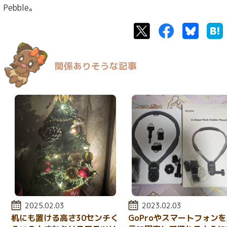
Pebble。
Twitter
Facebook
Bluesk
関係ありそうな記事
投稿日:
2025.02.03
投稿日:
2023.02.03
机にも置ける高さ30センチく
GoProやスマートフォン