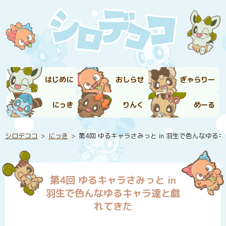
はじめに
おしらせ
ぎゃらりー
にっき
りんく
めーる
シロデココ
にっき
第4回 ゆるキャラさみっと in 羽生で色んなゆる
第4回 ゆるキャラさみっと in
羽生で色んなゆるキャラ達と戯
れてきた