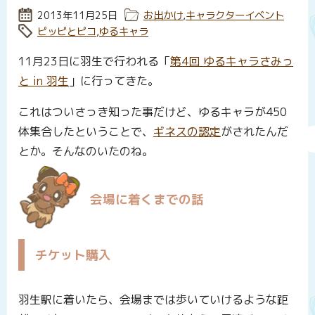
投稿日:
2013年11月25日
カテゴリー:
お出かけ
,
キャラクターイベント
タグ:
ピッピとピコ
,
ゆるキャラ
11月23日に羽生で行われる「
第4回 ゆるキャラさみっ
と in 羽生
」に行ってきた。
これはついさっき知った事だけど、ゆるキャラが450
体集合したということで、
ギネスの認定
がされたんだ
とか。そんなのいたのね。
会場に着くまでの話
チケット購入
羽生駅に着いたら、会場までは歩いていけるような距