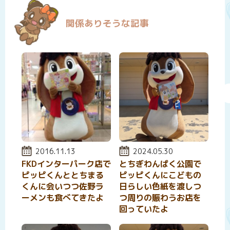
関係ありそうな記事
投稿日:
2016.11.13
投稿日:
2024.05.30
FKDインターパーク店で
とちぎわんぱく公園で
ピッピくんととちまる
ピッピくんにこどもの
くんに会いつつ佐野ラ
日らしい色紙を渡しつ
ーメンも食べてきたよ
つ周りの賑わうお店を
回っていたよ