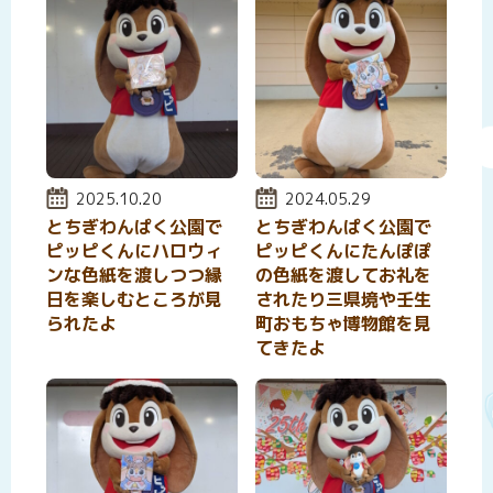
投稿日:
2025.10.20
投稿日:
2024.05.29
とちぎわんぱく公園で
とちぎわんぱく公園で
ピッピくんにハロウィ
ピッピくんにたんぽぽ
ンな色紙を渡しつつ縁
の色紙を渡してお礼を
日を楽しむところが見
されたり三県境や壬生
られたよ
町おもちゃ博物館を見
てきたよ