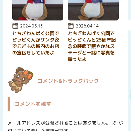
投稿日:
2024.05.13
投稿日:
2026.04.14
とちぎわんぱく公園で
とちぎわんぱく公園で
ピッピくんがサンタ姿
ピッピくんと25周年記
でこどもの城内のお店
念の装飾で賑やかなス
の宣伝をしていたよ
テージと一緒に写真を
撮ったよ
コメント&トラックバック
コメントを残す
メールアドレスが公開されることはありません。
※
が
付いている欄は必須項目です