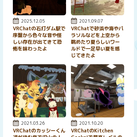
投稿日:
2025.12.05
投稿日:
2021.09.07
VRChatの石打ダム駅で
VRChatで砂浜や海やパ
序盤から色々な音や怪
ラソルなどを上空から
しい存在が出てきて恐
眺めたり夏らしいワー
怖を味わったよ
ルドで一足早い夏を感
じてきたよ
投稿日:
2021.03.26
投稿日:
2021.10.20
VRChatのカッシーくん
VRChatのKitchen