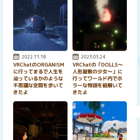
投稿日:
2022.11.18
投稿日:
2023.03.24
VRChatのORGANISM
VRChatの「DOLLS～
に行ってまるで人生を
人形屋敷の少女～」に
辿っているかのような
行ってワールド内でホ
不思議な空間を歩いて
ラーな物語を紐解いて
きたよ
きたよ