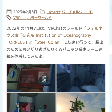
投稿日:
2023年2月6日
カテゴリー:
お出かけ
,
バーチャルワールド
タグ:
VRChat
,
ホラーワールド
2022年の11月7日は、VRChatのワールド「
フォルネ
ウス海洋研究所 Institution of Oceanography
FORNEUS
」と「
Steel Coffin
」に友達と行って、脱出
のために急いだり逃げたりするパニック系ホラー二連
続を体感してきたよ。