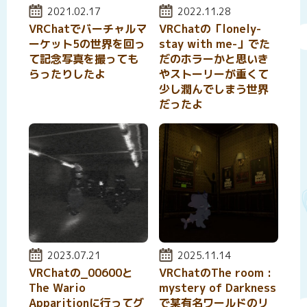
投稿日:
2021.02.17
投稿日:
2022.11.28
VRChatでバーチャルマ
VRChatの「lonely-
ーケット5の世界を回っ
stay with me-」でた
て記念写真を撮っても
だのホラーかと思いき
らったりしたよ
やストーリーが重くて
少し潤んでしまう世界
だったよ
投稿日:
2023.07.21
投稿日:
2025.11.14
VRChatの_00600と
VRChatのThe room :
The Wario
mystery of Darkness
Apparitionに行ってグ
で某有名ワールドのリ