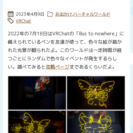
投稿日:
2023年4月9日
カテゴリー:
お出かけ
,
バーチャルワールド
タグ:
VRChat
2022年の7月18日はVRChatの「Bus to nowhere」に
備えられているペンを友達が使って、色々な絵が描か
れた光景が観られたよ。このワールドは一定時間が経
つごとにランダムで色々なイベントが発生するらし
い。調べてみると
攻略ページ
まであるくらいだよ。