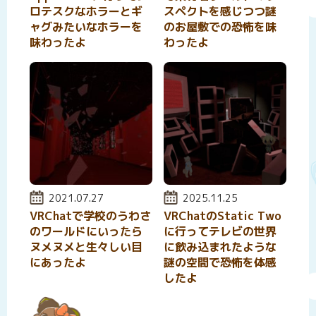
ロテスクなホラーとギ
スペクトを感じつつ謎
ャグみたいなホラーを
のお屋敷での恐怖を味
味わったよ
わったよ
投稿日:
2021.07.27
投稿日:
2025.11.25
VRChatで学校のうわさ
VRChatのStatic Two
のワールドにいったら
に行ってテレビの世界
ヌメヌメと生々しい目
に飲み込まれたような
にあったよ
謎の空間で恐怖を体感
したよ