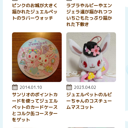
ピンクのお城が大きく
ラブラやルビーやエン
描かれたジュエルペッ
ジェラ達が描かれつつ
トのラバーウォッチ
いちごもたっぷり描か
れた下敷き
投稿日:
2014.01.10
投稿日:
2023.04.02
サンリオのポイントカ
ジュエルペットのルビ
ードを使ってジュエル
ーちゃんのコスチュー
ペットのカードケース
ムマスコット
とコルク缶コースター
をゲット