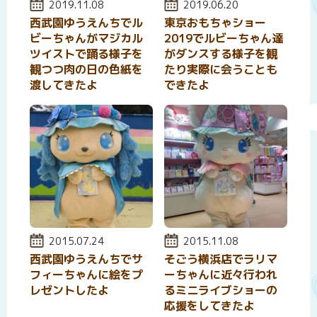
投稿日:
2019.11.08
投稿日:
2019.06.20
西武園ゆうえんちでル
東京おもちゃショー
ビーちゃんがマジカル
2019でルビーちゃん達
ツイストで踊る様子を
がダンスする様子を観
観つつ肉の日の色紙を
たり実際に会うことも
渡してきたよ
できたよ
投稿日:
2015.07.24
投稿日:
2015.11.08
西武園ゆうえんちでサ
そごう横浜店でラリマ
フィーちゃんに絵をプ
ーちゃんに近々行われ
レゼントしたよ
るミニライブショーの
応援をしてきたよ