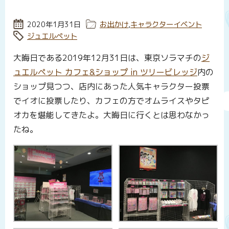
投稿日:
2020年1月31日
カテゴリー:
お出かけ
,
キャラクターイベント
タグ:
ジュエルペット
大晦日である2019年12月31日は、東京ソラマチの
ジ
ュエルペット カフェ&ショップ in ツリービレッジ
内の
ショップ見つつ、店内にあった人気キャラクター投票
でイオに投票したり、カフェの方でオムライスやタピ
オカを堪能してきたよ。大晦日に行くとは思わなかっ
たね。