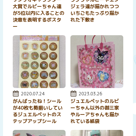
大賞でルビーちゃん達
ジェラ達が描かれつつ
が5位以内に入ることの
いちごもたっぷり描か
決意を表明するポスタ
れた下敷き
ー
投稿日:
2020.07.24
投稿日:
2023.03.26
がんばったね！シール
ジュエルペットのルビ
が40枚も勢揃いしてい
ーちゃん以外の御三家
るジュエルペットのス
やルーアちゃんも描か
テップアップシール
れている紙袋