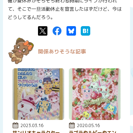
確か夏休みがそろそろ終わる時期にライブが行われ
て、そこで一旦活動休止を宣言したはずだけど、今は
どうしてるんだろう。
Twitter
Facebook
Bluesky
はてなブックマーク
関係ありそうな記事
投稿日:
2023.03.16
投稿日:
2020.05.16
サンリオキャラクター
ラブラやルビーやエン