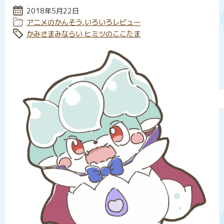
投稿日:
2018年5月22日
カテゴリー:
アニメのかんそう
,
いろいろレビュー
タグ:
かみさまみならい ヒミツのここたま