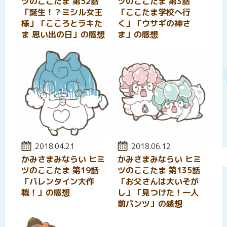
ツのここたま 第52話
ツのここたま 第3話
「誕生！？ミシル女王
「ここたま学校へ行
様」「こころとラキた
く」「ウサギの神さ
ま 思い出の日」の感想
ま」の感想
投稿日:
2018.04.21
投稿日:
2018.06.12
かみさまみならい ヒミ
かみさまみならい ヒミ
ツのここたま 第19話
ツのここたま 第135話
「バレンタイン大作
「お父さんは大いそが
戦！」の感想
し」「見つけた！一人
前パンツ」の感想