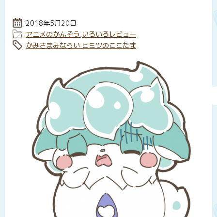
投稿日:
2018年5月20日
カテゴリー:
アニメのかんそう
,
いろいろレビュー
タグ:
かみさまみならい ヒミツのここたま