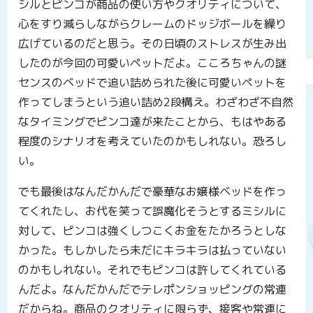
シルとピンコが商品の使い方やクオリティについて、
心をすり減らしながらクレームのドッジボールを繰り
広げているのだと思う。その日頃のストレスが生み出
したのが今回の可愛いペットだよ。こころちゃんの謎
センスのベッドで追い詰められた後に可愛いペットを
作ってしまうという追い詰め2段構え。わざわざ不自然
なタイミングでピンコ達が来たことから、もはやある
程度のシナリオを考えていたのかもしれない。恐ろし
い。
でも最後はなんだかんだで豪華なお嬢様ベッドを作っ
てくれたし、お代を笑って誤魔化そうとするミシルに
対して、ピンコは強くしつこくお金をたかろうとしな
かった。もしかしたら未だにキラキラは払っていない
のかもしれない。それでもピンコは許してくれている
んだよ。なんだかんだでテレポンショッピングの常連
だからね。商品のクオリティに限らず、接客や常連に