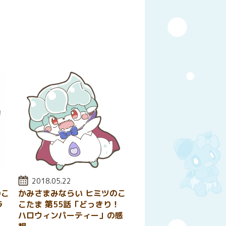
y
はてなブックマーク
投稿日:
2018.05.22
のこ
かみさまみならい ヒミツのこ
ラ
こたま 第55話「どっきり！
ハロウィンパーティー」の感