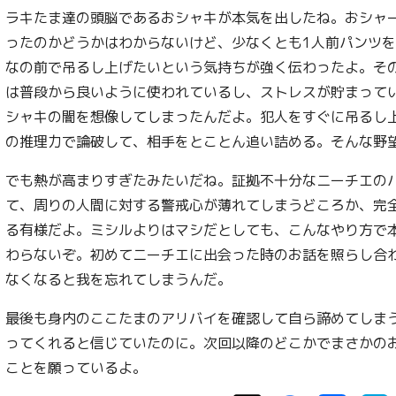
ラキたま達の頭脳であるおシャキが本気を出したね。おシャ
ったのかどうかはわからないけど、少なくとも1人前パンツ
なの前で吊るし上げたいという気持ちが強く伝わったよ。そ
は普段から良いように使われているし、ストレスが貯まって
シャキの闇を想像してしまったんだよ。犯人をすぐに吊るし
の推理力で論破して、相手をとことん追い詰める。そんな野
でも熱が高まりすぎたみたいだね。証拠不十分なニーチエの
て、周りの人間に対する警戒心が薄れてしまうどころか、完
る有様だよ。ミシルよりはマシだとしても、こんなやり方で
わらないぞ。初めてニーチエに出会った時のお話を照らし合
なくなると我を忘れてしまうんだ。
最後も身内のここたまのアリバイを確認して自ら諦めてしま
ってくれると信じていたのに。次回以降のどこかでまさかの
ことを願っているよ。