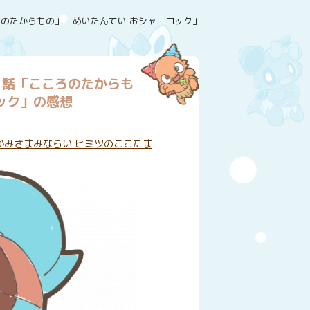
ころのたからもの」「めいたんてい おシャーロック」の感想
1話「こころのたからも
ック」の感想
グ:
かみさまみならい ヒミツのここたま