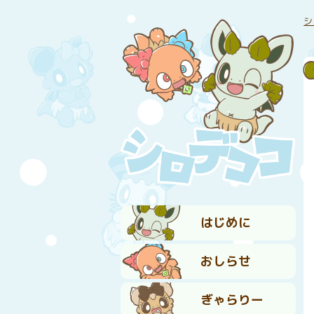
シ
はじめに
おしらせ
ぎゃらりー