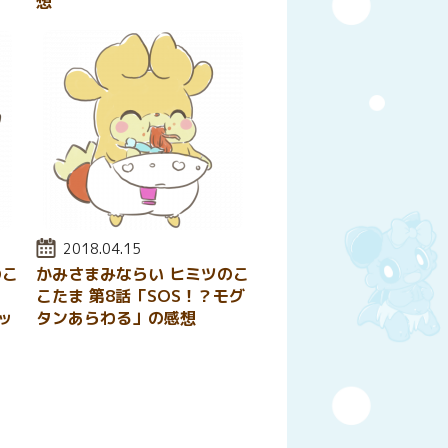
想
投稿日:
2018.04.15
のこ
かみさまみならい ヒミツのこ
、
こたま 第8話「SOS！？モグ
ッ
タンあらわる」の感想