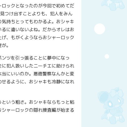
ーロックとなったのが今回で初めてだ
を見つけ出すことよりも、犯人をみん
の気持ちとってもわかるよ。おシャキ
いるに違いないよね。だからオレはお
上げ、もがくようならおシャーロック
望が。
パンツを引っ張ることに夢中になっ
全に犯人扱いしたニーチエに助けられ
本当にいいのか。悪徳警察なんかと変
わせるように、おシャキも冷静になれ
うという粗さ。おシャキならもっと粘
おシャーロックの隠れ捜査編が始まる