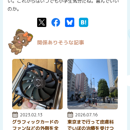
い。これからはいつでも小学生気分だね。喜んでいい
のか。
Twitter
Facebook
Bluesky
はてなブックマーク
関係ありそうな記事
投稿日:
2023.02.13
投稿日:
2026.07.16
グラフィックカードの
東京まで行って皮膚科
ファンなどの外側を全
でいぼの治療を受けつ