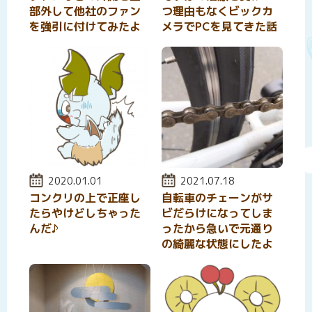
部外して他社のファン
つ理由もなくビックカ
を強引に付けてみたよ
メラでPCを見てきた話
投稿日:
2020.01.01
投稿日:
2021.07.18
コンクリの上で正座し
自転車のチェーンがサ
たらやけどしちゃった
ビだらけになってしま
んだ♪
ったから急いで元通り
の綺麗な状態にしたよ