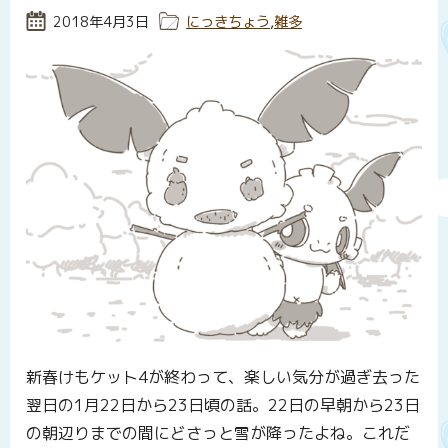
投稿日:
2018年4月3日
カテゴリー:
にっきちょう
,
雑多
新春けもケット4が終わって、楽しい気分が過ぎ去った
翌日の1月22日から23日頃の話。22日の早朝から23日
の朝辺りまでの間にどさっと雪が降ったよね。これだ