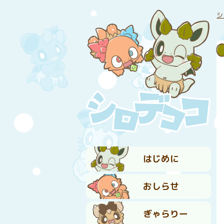
シ
はじめに
おしらせ
ぎゃらりー