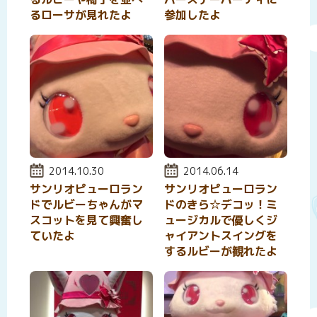
るローサが見れたよ
参加したよ
投稿日:
2014.10.30
投稿日:
2014.06.14
サンリオピューロラン
サンリオピューロラン
ドでルビーちゃんがマ
ドのきら☆デコッ！ミ
スコットを見て興奮し
ュージカルで優しくジ
ていたよ
ャイアントスイングを
するルビーが観れたよ