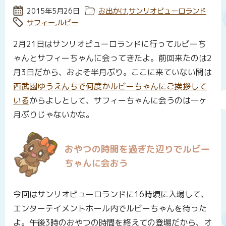
投稿日:
2015年5月26日
カテゴリー:
お出かけ
,
サンリオピューロランド
タグ:
サフィー
,
ルビー
2月21日はサンリオピューロランドに行ってルビーち
ゃんとサフィーちゃんに会ってきたよ。前回来たのは2
月3日だから、およそ半月ぶり。ここに来ていない間は
西武園ゆうえんちで何度かルビーちゃんにご挨拶して
いる
からよしとして、サフィーちゃんに会うのは一ヶ
月ぶりじゃないかな。
おやつの時間を過ぎた辺りでルビー
ちゃんに会おう
今回はサンリオピューロランドに16時頃に入場して、
エンターテイメントホール内でルビーちゃんを待った
よ。午後3時のおやつの時間を終えての登場だから、オ