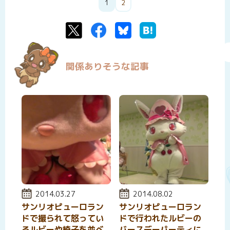
1
2
Twitter
Facebook
Bluesky
はてなブックマーク
関係ありそうな記事
投稿日:
2014.03.27
投稿日:
2014.08.02
サンリオピューロラン
サンリオピューロラン
ドで撮られて怒ってい
ドで行われたルビーの
るルビーや椅子を並べ
バースデーパーティに