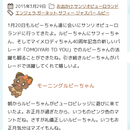
投稿日:
2015年3月29日
カテゴリー:
お出かけ
,
サンリオピューロランド
タグ:
エンジェラ
,
ガーネット
,
サフィー
,
ジャスパー
,
ルビー
1月20日もルビーちゃん達に会いにサンリオピューロ
ランドに行ってきたよ。ルビーちゃんにサフィーちゃ
ん、そしてマイメロディちゃん40周年記念の新しいパ
レード「OMOIYARI TO YOU」でのルビーちゃんの活
躍も観ることができたね。引き続きルビーちゃんがパ
レードで活躍してくれて嬉しいよ。
モーニングルビーちゃん
朝からルビーちゃんがピューロビレッジに遊びに来て
いたよ。お正月が過ぎたから、いつものピンク色のマ
ントだね。さすが礼儀正しいルビーちゃん。いつもお
正月気分はマズイもんね。