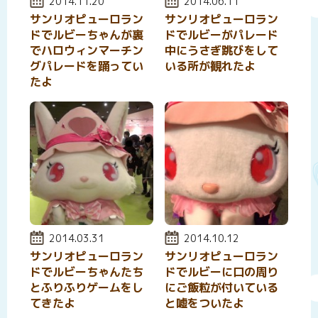
投稿日:
2014.11.20
投稿日:
2014.06.11
サンリオピューロラン
サンリオピューロラン
ドでルビーちゃんが裏
ドでルビーがパレード
でハロウィンマーチン
中にうさぎ跳びをして
グパレードを踊ってい
いる所が観れたよ
たよ
投稿日:
2014.03.31
投稿日:
2014.10.12
サンリオピューロラン
サンリオピューロラン
ドでルビーちゃんたち
ドでルビーに口の周り
とふりふりゲームをし
にご飯粒が付いている
てきたよ
と嘘をついたよ