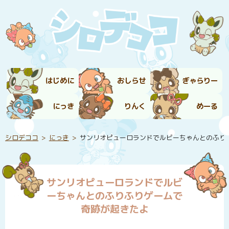
はじめに
おしらせ
ぎゃらりー
にっき
りんく
めーる
シロデココ
にっき
サンリオピューロランドでルビーちゃんとのふり
サンリオピューロランドでルビ
ーちゃんとのふりふりゲームで
奇跡が起きたよ