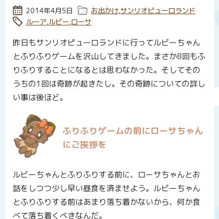
投稿日:
2014年4月5日
カテゴリー:
お出かけ
,
サンリオピューロランド
タグ:
ルーア
,
ルビー
,
ローサ
昨日もサンリオピューロランドに行ってルビーちゃん
とふりふりゲームを沢山してきました。まさか8回もふ
りふりすることになるとは思わなかった。そしてその
うちの1回は奇跡が起きたし。その奇跡についての詳し
い事は後ほど。
ふりふりゲームの前にローサちゃん
にご挨拶を
ルビーちゃんとふりふりする前に、ローサちゃんとお
話をしつつ少し早い昼食を済ませよう。ルビーちゃん
とふりふりする前はあまり落ち着かないから、何か食
べて落ち着くべきなんだ。