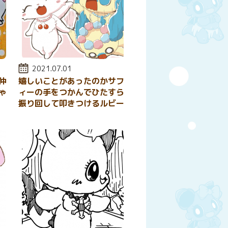
投稿日:
2021.07.01
仲
嬉しいことがあったのかサフ
ゃ
ィーの手をつかんでひたすら
振り回して叩きつけるルビー