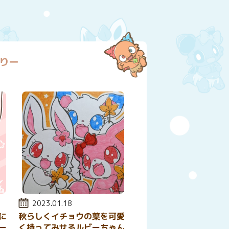
りー
投稿日:
2023.01.18
に
秋らしくイチョウの葉を可愛
ー
く持ってみせるルビーちゃん