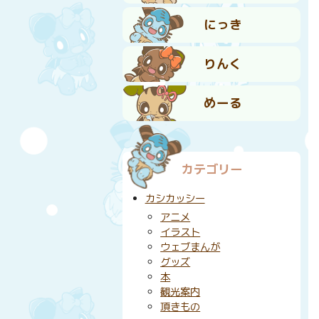
にっき
りんく
めーる
カテゴリー
カシカッシー
アニメ
イラスト
ウェブまんが
グッズ
本
観光案内
頂きもの