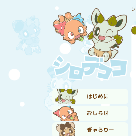
シ
はじめに
おしらせ
ぎゃらりー