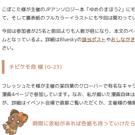
こぽこた様が主催のJPアンソロジー本「ゆめのまほう2」に
て、そして裏表紙のフルカラーイラストにも今回は関わって
今回は参加者が25名と前回よりも人数が倍になり、本文のペ
ムとなっているよ。詳細はBlueskyの
該当ポスト
や
おしながき
さい。
チビケモ命 様 (G-23)
フレッシュたそ様が主催の某四葉のクローバーで有名なキャ
漫画4ページで参加しています。なお、私が描いた漫画自体
が、詳細はイベント会場で直接ご覧いただくか、主催様の情
時間に余裕があれば色紙も持っていけた