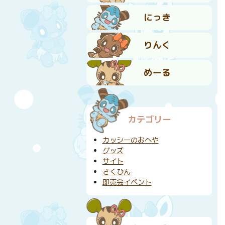
にっき
りんく
めーる
カテゴリー
カッシーのおへや
グッズ
サイト
さくひん
即売会イベント