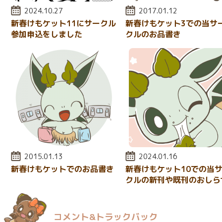
投稿日:
2024.10.27
投稿日:
2017.01.12
新春けもケット11にサークル
新春けもケット3での当サ
参加申込をしました
クルのお品書き
投稿日:
2015.01.13
投稿日:
2024.01.16
新春けもケットでのお品書き
新春けもケット10での当
クルの新刊や既刊のおしら
コメント&トラックバック