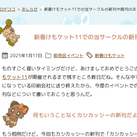
ロデココ
おしらせ
新春けもケット11での当サークルの新刊や既刊のお
新春けもケット11での当サークルの新
投稿日:
2025年1月17日
カテゴリー:
即売会イベント
タグ:
新春けもケット
ものすごく遅いタイミングだけど、あけましておめでとうござ
もケット11
が開催されるまで残すところ数日だね。そんな中
になっている印刷会社に送り終えたから、今度のイベントでの
刊などについて書いておこうと思うんだ。
何もいうことなくカシカッシーの新刊だ
もう恒例だけど、今回もカシカッシーの新刊で「カシカッシー