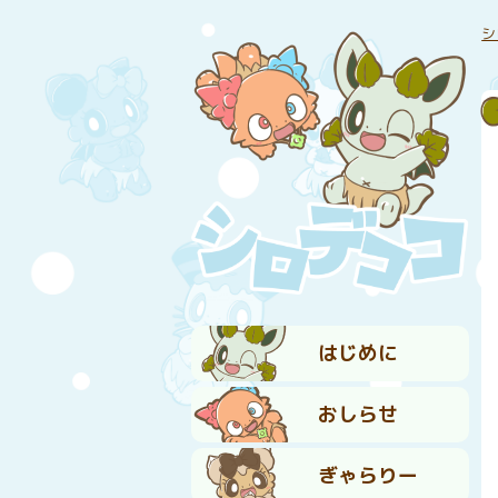
シ
はじめに
おしらせ
ぎゃらりー