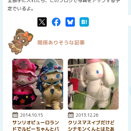
全部手に入れたら、このブログで写真をアップする予
定でいるよ。
Twitter
Facebook
Bluesky
はてなブックマーク
関係ありそうな記事
投稿日:
2014.10.15
投稿日:
2013.12.26
サンリオピューロラン
クリスマスイブだけど
ドでルビーちゃんとパ
シナモンくんとはたあ