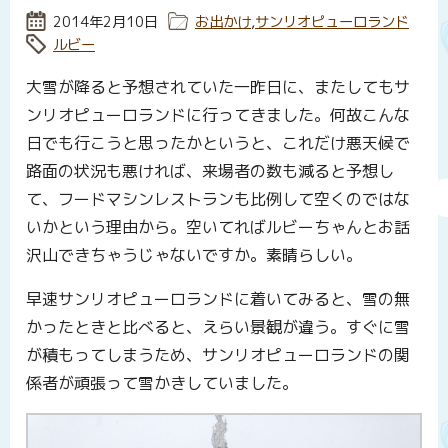
投稿日:
2014年2月10日
カテゴリー:
お出かけ
,
サンリオピューロランド
タグ:
ルビー
大雪が降ると予想されていた一昨日に、またしてもサ
ンリオピューロランドに行ってきました。何故こんな
日でも行こうと思ったかというと、これだけ悪天候で
路面の状況も悪ければ、来場者の数も減ると予想し
て、フードマシンレストランも比例して空くのではな
いかという理由から。空いてればルビーちゃんとお話
沢山できちゃうじゃないですか。素晴らしい。
早速サンリオピューロランドに着いてみると、雪の無
かったときと比べると、えらい景観が違う。すぐに雪
が積もってしまうため、サンリオピューロランドの関
係者が頑張って雪かきしていました。