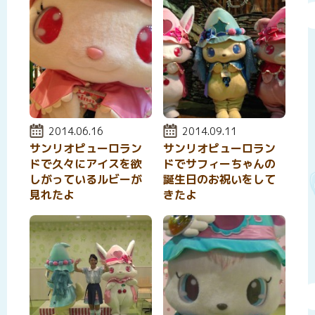
投稿日:
2014.06.16
投稿日:
2014.09.11
サンリオピューロラン
サンリオピューロラン
ドで久々にアイスを欲
ドでサフィーちゃんの
しがっているルビーが
誕生日のお祝いをして
見れたよ
きたよ