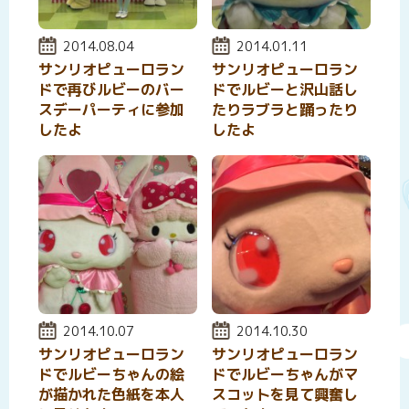
投稿日:
2014.08.04
投稿日:
2014.01.11
サンリオピューロラン
サンリオピューロラン
ドで再びルビーのバー
ドでルビーと沢山話し
スデーパーティに参加
たりラブラと踊ったり
したよ
したよ
投稿日:
2014.10.07
投稿日:
2014.10.30
サンリオピューロラン
サンリオピューロラン
ドでルビーちゃんの絵
ドでルビーちゃんがマ
が描かれた色紙を本人
スコットを見て興奮し