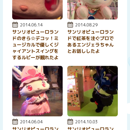
投稿日:
2014.06.14
投稿日:
2014.08.29
サンリオピューロラン
サンリオピューロラン
ドのきら☆デコッ！ミ
ドで紅茶を注ぐプロで
ュージカルで優しくジ
あるエンジェラちゃん
ャイアントスイングを
とお話ししたよ
するルビーが観れたよ
投稿日:
2014.06.04
投稿日:
2014.10.03
サンリオピューロラン
サンリオピューロラン