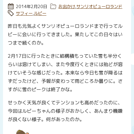
投稿日:
2014年2月20日
カテゴリー:
お出かけ
,
サンリオピューロランド
タグ:
サフィー
,
ルビー
昨日も元気よくサンリオピューロランドまで行ってル
ビーに会いに行ってきました。果たしてこの日々はい
つまで続くのか。
2月17日に行ったときに結構積もっていた雪も半分く
らいは溶けてしまい、また今度行くときには殆どが溶
けていそうな感じだった。本来なら今日も雪が降るは
ずだったけど、予報が変わって雨どころか曇りに。さ
すがに雪のピークは終了かな。
せっかく天気が良くてテンションも高めだったのに、
今回はルビーちゃんの様子がおかしく、あんまり機嫌
が良くない様子。何があったのか。