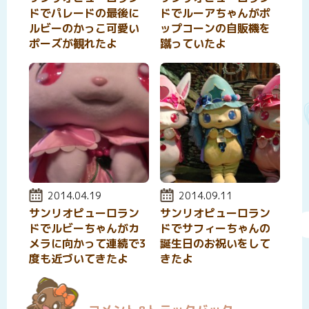
ドでパレードの最後に
ドでルーアちゃんがポ
ルビーのかっこ可愛い
ップコーンの自販機を
ポーズが観れたよ
蹴っていたよ
投稿日:
2014.04.19
投稿日:
2014.09.11
サンリオピューロラン
サンリオピューロラン
ドでルビーちゃんがカ
ドでサフィーちゃんの
メラに向かって連続で3
誕生日のお祝いをして
度も近づいてきたよ
きたよ