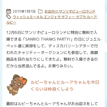
投稿日:
2015年1月1日
カテゴリー:
お出かけ
,
サンリオピューロランド
タグ:
ウィッシュミーメル
,
エンジェラ
,
サフィー
,
ラブラ
,
ルーア
,
ルビー
12月6日にサンリオピューロランドに特別に無料で入
場できる「SANRIO THANKS PARTY!」の日にジュエル
ペット達に挨拶をして、ディスカバリーシアターで行
われたチャリティーオークションにも参加して、高額
商品を目の当たりにしてきたよ。無料で入場できるの
だから当然混んでるよ。お祭りみたい。
ルビーちゃんとルーアちゃんも今日
くらいは仲良くしよう
最初はルビーちゃんとルーアちゃんがお出迎えをして