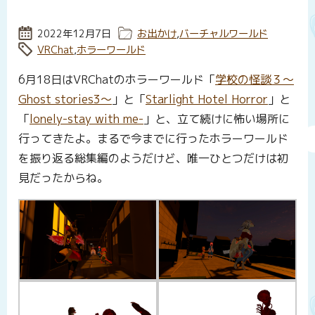
投稿日:
2022年12月7日
カテゴリー:
お出かけ
,
バーチャルワールド
タグ:
VRChat
,
ホラーワールド
6月18日はVRChatのホラーワールド「
学校の怪談３～
Ghost stories3～
」と「
Starlight Hotel Horror
」と
「
lonely-stay with me-
」と、立て続けに怖い場所に
行ってきたよ。まるで今までに行ったホラーワールド
を振り返る総集編のようだけど、唯一ひとつだけは初
見だったからね。