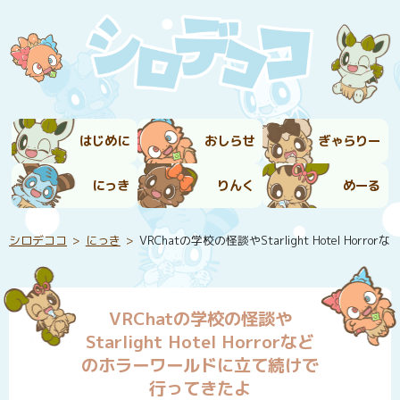
はじめに
おしらせ
ぎゃらりー
にっき
りんく
めーる
シロデココ
にっき
VRChatの学校の怪談やStarlight Hotel H
VRChatの学校の怪談や
Starlight Hotel Horrorなど
のホラーワールドに立て続けで
行ってきたよ