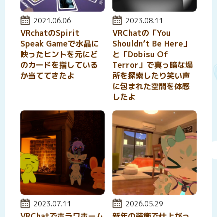
投稿日:
2021.06.06
投稿日:
2023.08.11
VRchatのSpirit
VRChatの「You
Speak Gameで水晶に
Shouldn’t Be Here」
映ったヒントを元にど
と「Dobisu Of
のカードを指している
Terror」で真っ暗な場
か当ててきたよ
所を探索したり笑い声
に包まれた空間を体感
したよ
投稿日:
2023.07.11
投稿日:
2026.05.29
VRChatでホラワホーム
新年の装飾で仕上がっ