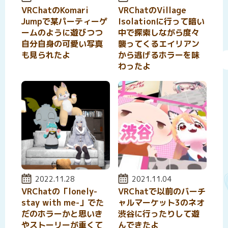
VRChatのKomari
VRChatのVillage
Jumpで某パーティーゲ
Isolationに行って暗い
ームのように遊びつつ
中で探索しながら度々
自分自身の可愛い写真
襲ってくるエイリアン
も見られたよ
から逃げるホラーを味
わったよ
投稿日:
2022.11.28
投稿日:
2021.11.04
VRChatの「lonely-
VRChatで以前のバーチ
stay with me-」でた
ャルマーケット3のネオ
だのホラーかと思いき
渋谷に行ったりして遊
やストーリーが重くて
んできたよ