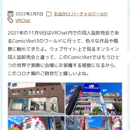
投稿日:
2022年2月3日
カテゴリー:
お出かけ
,
バーチャルワールド
タグ:
VRChat
2021年の11月9日はVRChat内での同人誌即売会であ
るComicVket3のワールドに行って、色々な作品や風
景に触れてきたよ。ウェブサイト上で見るオンライン
同人誌即売会と違って、このComicVketではもうひと
つの世界で実際に会場にお邪魔する感覚になるから、
このコロナ禍のご時世だと嬉しいよね。