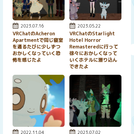
投稿日:
2023.07.16
投稿日:
2023.05.22
VRChatのAcheron
VRChatのStarlight
Apartmentで同じ寝室
Hotel Horror
を通るたびに少しずつ
Remasteredに行って
おかしくなっていく恐
徐々におかしくなって
怖を感じたよ
いくホテルに潜り込ん
できたよ
投稿日:
2022.11.04
投稿日:
2023.07.02