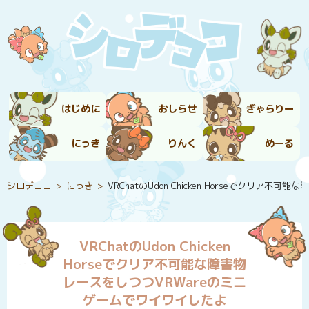
はじめに
おしらせ
ぎゃらりー
にっき
りんく
めーる
シロデココ
にっき
VRChatのUdon Chicken Horseでクリ
VRChatのUdon Chicken
Horseでクリア不可能な障害物
レースをしつつVRWareのミニ
ゲームでワイワイしたよ