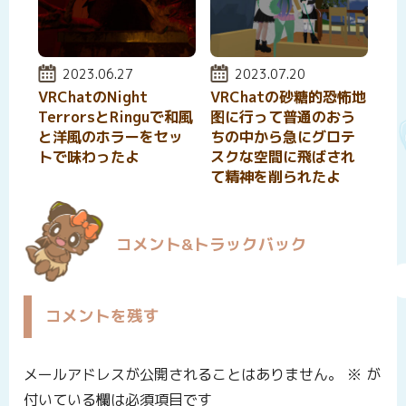
投稿日:
2023.06.27
投稿日:
2023.07.20
VRChatのNight
VRChatの砂糖的恐怖地
TerrorsとRinguで和風
图に行って普通のおう
と洋風のホラーをセッ
ちの中から急にグロテ
トで味わったよ
スクな空間に飛ばされ
て精神を削られたよ
コメント&トラックバック
コメントを残す
メールアドレスが公開されることはありません。
※
が
付いている欄は必須項目です