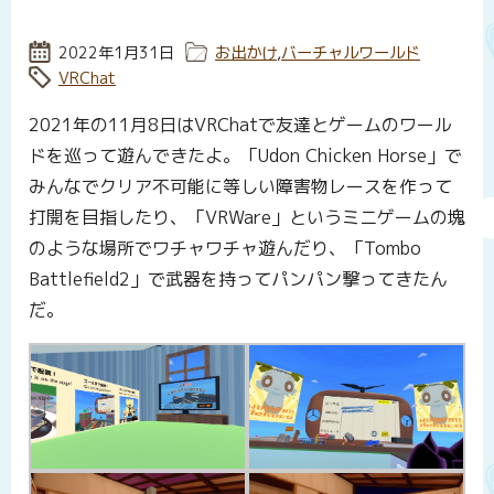
投稿日:
2022年1月31日
カテゴリー:
お出かけ
,
バーチャルワールド
タグ:
VRChat
2021年の11月8日はVRChatで友達とゲームのワール
ドを巡って遊んできたよ。「Udon Chicken Horse」で
みんなでクリア不可能に等しい障害物レースを作って
打開を目指したり、「VRWare」というミニゲームの塊
のような場所でワチャワチャ遊んだり、「Tombo
Battlefield2」で武器を持ってパンパン撃ってきたん
だ。