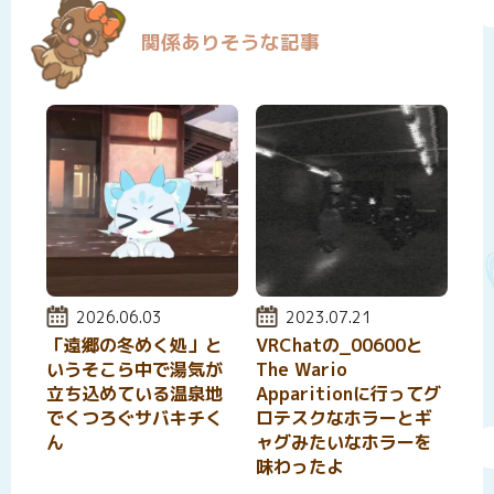
関係ありそうな記事
投稿日:
2026.06.03
投稿日:
2023.07.21
「遠郷の冬めく処」と
VRChatの_00600と
いうそこら中で湯気が
The Wario
立ち込めている温泉地
Apparitionに行ってグ
でくつろぐサバキチく
ロテスクなホラーとギ
ん
ャグみたいなホラーを
味わったよ