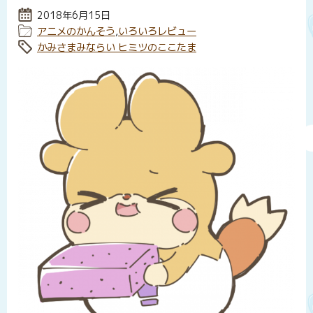
投稿日:
2018年6月15日
カテゴリー:
アニメのかんそう
,
いろいろレビュー
タグ:
かみさまみならい ヒミツのここたま