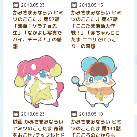
投稿日:
2018.05.23
投稿日:
2018.05.15
かみさまみならい ヒミ
かみさまみならい ヒミ
ツのここたま 第57話
ツのここたま 第47話
「熱血！ゲラチョ先
「ここたま活動大作
生」「なかよし写真で
戦！」「赤ちゃんここ
ハイ、チーズ！」の感
たま ニコリでにっこ
想
り」の感想
投稿日:
2018.06.23
投稿日:
2018.05.10
映画 かみさまみならい
かみさまみならい ヒミ
ヒミツのここたま 奇跡
ツのここたま 第131話
をおこせ♪テップルとド
「こころのたからも