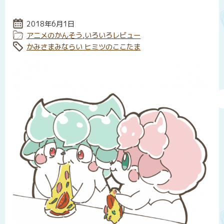
投稿日:
2018年6月1日
カテゴリー:
アニメのかんそう
,
いろいろレビュー
タグ:
かみさまみならい ヒミツのここたま