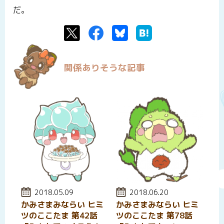
だ。
Twitter
Facebook
Bluesky
はてなブックマーク
関係ありそうな記事
投稿日:
2018.05.09
投稿日:
2018.06.20
かみさまみならい ヒミ
かみさまみならい ヒミ
ツのここたま 第42話
ツのここたま 第78話