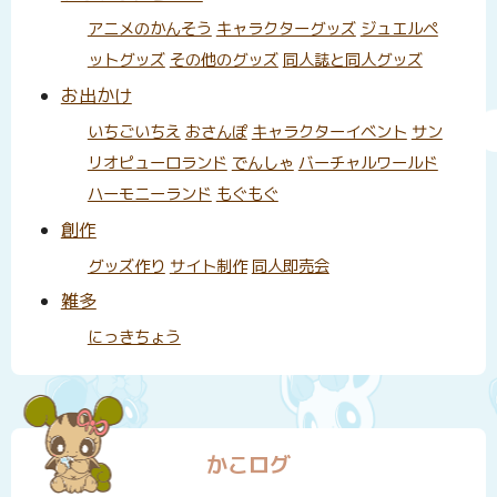
アニメのかんそう
キャラクターグッズ
ジュエルペ
ットグッズ
その他のグッズ
同人誌と同人グッズ
お出かけ
いちごいちえ
おさんぽ
キャラクターイベント
サン
リオピューロランド
でんしゃ
バーチャルワールド
ハーモニーランド
もぐもぐ
創作
グッズ作り
サイト制作
同人即売会
雑多
にっきちょう
かこログ