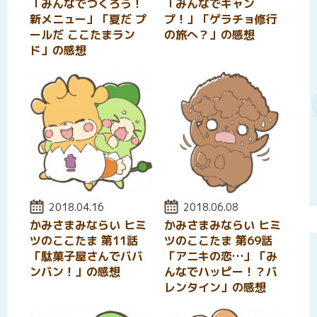
「みんなでつくろう！
「みんなでキャン
新メニュー」「夏だ プ
プ！」「ゲラチョ修行
ールだ ここたまラン
の旅へ？」の感想
ド」の感想
投稿日:
2018.04.16
投稿日:
2018.06.08
かみさまみならい ヒミ
かみさまみならい ヒミ
ツのここたま 第11話
ツのここたま 第69話
「駄菓子屋さんでババ
「アニキの恋…」「み
ンバン！」の感想
んなでハッピー！？バ
レンタイン」の感想