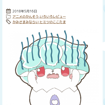
投稿日:
2018年5月16日
カテゴリー:
アニメのかんそう
,
いろいろレビュー
タグ:
かみさまみならい ヒミツのここたま