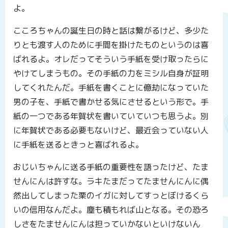
よ。
こころちゃんの誕生日の時と話は繋がるけど、多少た
りとも渡す人のために手間を掛けたものというのは喜
ばれるよ。オレだってそういう手紙を受け取ったらに
やけてしまうもの。その手紙の力をミシル自身が証明
してくれたんだ。手紙を書くことに億劫になっていた
男の子を、手紙で書かせる気にさせるという形で。手
紙の一つである年賀状を書いていていつも思うよ。別
に年賀状である必要もないけど、最近会っていない人
に手紙を送るときっと喜ばれるよ。
おじいちゃんに送る手紙の重要性を語ったけど、たま
せんにんは許すな。ラキたまだってたませんにんに偶
然出してしまった栗のイガに対してすっとぼけるくら
いの信用なんだよ。塵も積もれば山となる。その恐ろ
しさをたませんにんは担っていかないといけないん