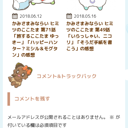
投稿日:
2018.06.12
投稿日:
2018.05.16
かみさまみならい ヒミ
かみさまみならい ヒミ
ツのここたま 第71話
ツのここたま 第49話
「旅するここたま ゆっ
「いらっしゃい、ニコ
きー」「ハッピーハン
リ」「そうだ手紙を書
ター？ミシル＆モグタ
こう」の感想
ン」の感想
コメント&トラックバック
コメントを残す
メールアドレスが公開されることはありません。
※
が
付いている欄は必須項目です