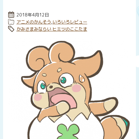
投稿日:
2018年4月12日
カテゴリー:
アニメのかんそう
,
いろいろレビュー
タグ:
かみさまみならい ヒミツのここたま