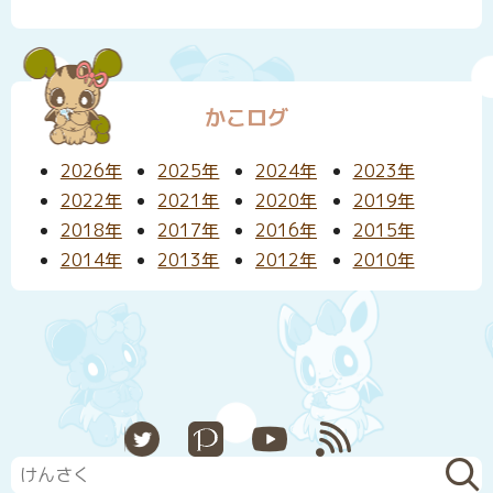
かこログ
2026年
2025年
2024年
2023年
2022年
2021年
2020年
2019年
2018年
2017年
2016年
2015年
2014年
2013年
2012年
2010年
X
Pixiv
YouTube
RSS