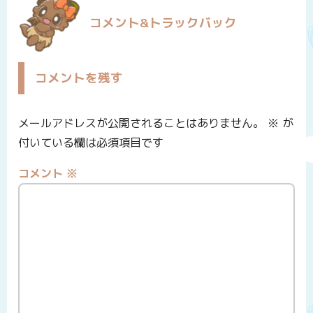
コメント&トラックバック
コメントを残す
メールアドレスが公開されることはありません。
※
が
付いている欄は必須項目です
コメント
※