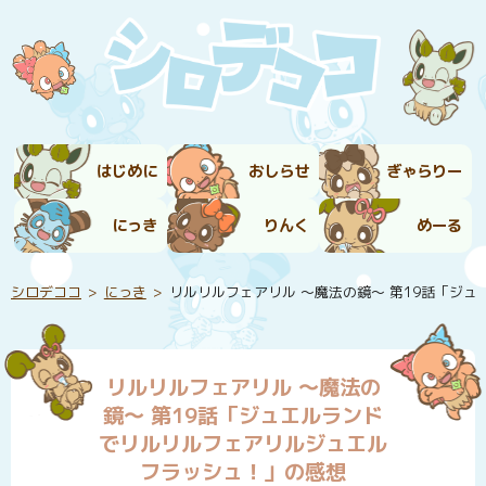
はじめに
おしらせ
ぎゃらりー
にっき
りんく
めーる
シロデココ
にっき
リルリルフェアリル 〜魔法の鏡～ 第19話「ジ
リルリルフェアリル 〜魔法の
鏡～ 第19話「ジュエルランド
でリルリルフェアリルジュエル
フラッシュ！」の感想