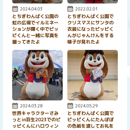
投稿日:
2024.04.03
投稿日:
2022.02.01
とちぎわんぱく公園の
とちぎわんぱく公園で
虹の広場でイルミネー
クリスマスにサンタの
ションが輝く中でピッ
衣装になったピッピく
ピくんと一緒に写真を
んがじゃんけんをする
撮ってきたよ
様子が見れたよ
投稿日:
2024.03.28
投稿日:
2024.05.29
世界キャラクターさみ
とちぎわんぱく公園で
っとin羽生2023でのピ
ピッピくんにたんぽぽ
ッピくんにハロウィン
の色紙を渡してお礼を