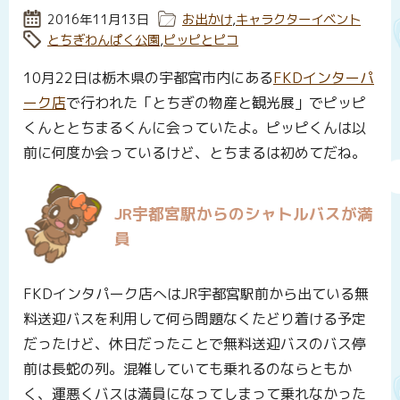
投稿日:
2016年11月13日
カテゴリー:
お出かけ
,
キャラクターイベント
タグ:
とちぎわんぱく公園
,
ピッピとピコ
10月22日は栃木県の宇都宮市内にある
FKDインターパ
ーク店
で行われた「とちぎの物産と観光展」でピッピ
くんととちまるくんに会っていたよ。ピッピくんは以
前に何度か会っているけど、とちまるは初めてだね。
JR宇都宮駅からのシャトルバスが満
員
FKDインタパーク店へはJR宇都宮駅前から出ている無
料送迎バスを利用して何ら問題なくたどり着ける予定
だったけど、休日だったことで無料送迎バスのバス停
前は長蛇の列。混雑していても乗れるのならともか
く、運悪くバスは満員になってしまって乗れなかった