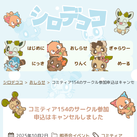
はじめに
おしらせ
ぎゃらりー
にっき
りんく
めーる
シロデココ
おしらせ
コミティア154のサークル参加申込はキャンセ
コミティア154のサークル参加
申込はキャンセルしました
投稿日:
2025年10月2日
カテゴリー:
即売会イベント
タグ:
コミティア