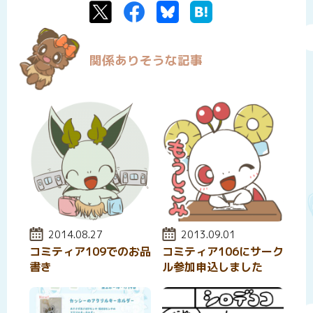
Twitter
Facebook
Bluesky
はてなブックマーク
関係ありそうな記事
投稿日:
2014.08.27
投稿日:
2013.09.01
コミティア109でのお品
コミティア106にサーク
書き
ル参加申込しました