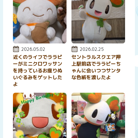
投稿日:
2026.05.02
投稿日:
2026.02.25
近くのライフでララピ
セントラルスクエア押
ーがミニクロワッサン
上駅前店でララピーち
を持っているお座りぬ
ゃんに会いつつサンタ
いぐるみをゲットした
な色紙を渡したよ
よ