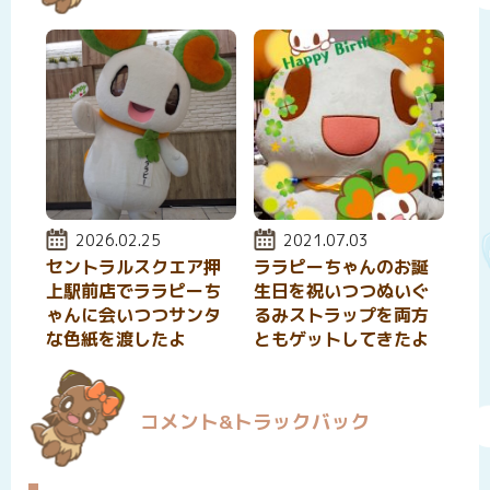
投稿日:
2026.02.25
投稿日:
2021.07.03
セントラルスクエア押
ララピーちゃんのお誕
上駅前店でララピーち
生日を祝いつつぬいぐ
ゃんに会いつつサンタ
るみストラップを両方
な色紙を渡したよ
ともゲットしてきたよ
コメント&トラックバック