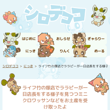
はじめに
おしらせ
ぎゃらりー
にっき
りんく
めーる
シロデココ
にっき
ライフ竹の塚店でララピーが一日店長をする様子
ライフ竹の塚店でララピーが一
日店長をする様子を見つつミニ
クロワッサンなどをお土産を受
け取ったよ