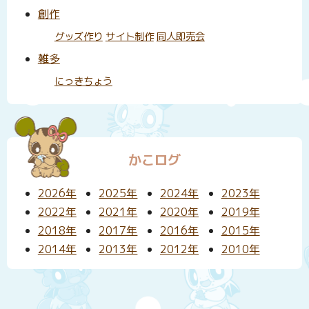
創作
グッズ作り
サイト制作
同人即売会
雑多
にっきちょう
かこログ
2026年
2025年
2024年
2023年
2022年
2021年
2020年
2019年
2018年
2017年
2016年
2015年
2014年
2013年
2012年
2010年