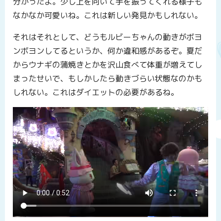
分かったよ。少し上を向いて手を振ってくれる様子も
なかなか可愛いね。これは新しい発見かもしれない。
それはそれとして、どうもルビーちゃんの動きがボヨ
ンボヨンしてるというか、何か違和感があるぞ。夏だ
からウナギの蒲焼きとかを沢山食べて体重が増えてし
まったせいで、もしかしたら動きづらい状態なのかも
しれない。これはダイエットの必要があるね。