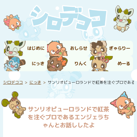
はじめに
おしらせ
ぎゃらりー
にっき
りんく
めーる
シロデココ
にっき
サンリオピューロランドで紅茶を注ぐプロである
サンリオピューロランドで紅茶
を注ぐプロであるエンジェラち
ゃんとお話ししたよ