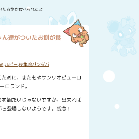
いたお餅が食べられたよ
ゃん達がついたお餅が食
ミ
,
ルビー
,
伊集院パンダバ
くために、またもやサンリオピューロ
ューロランド。
ろを観たいじゃないですか。出来れば
がら登場しないようです。残念！