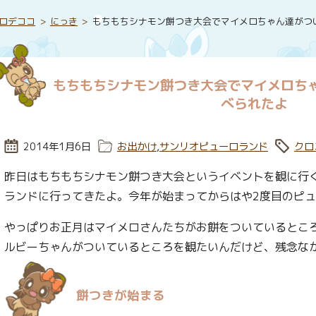
ロデココ
にっき
もちもちシナモン餅つき大会でマイメロちゃん達がつ
もちもちシナモン餅つき大会でマイメロち
べられたよ
投稿日:
2014年1月6日
カテゴリー:
お出かけ
,
サンリオピューロランド
タグ:
クロ
昨日はもちもちシナモン餅つき大会というイベントを観に行
ランドに行ってきたよ。今年が始まってからはや2度目のピ
やっぱりお正月はマイメロさんたちがお餅をついているとこ
ルビーちゃんがついているところを観たいんだけど、残念な
餅つきが始まる