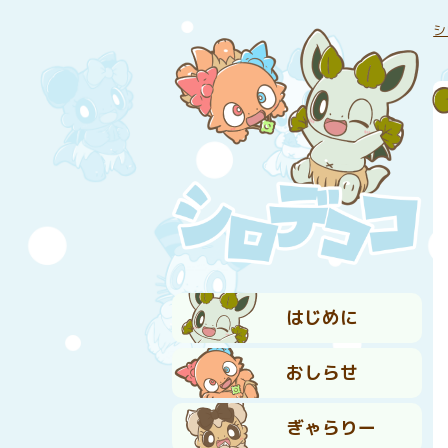
シ
はじめに
おしらせ
ぎゃらりー