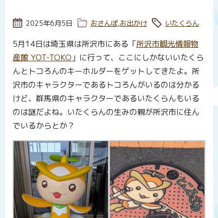
投稿日:
2025年6月5日
カテゴリー:
おさんぽ
,
お出かけ
タグ:
いたくらん
5月14日は埼玉県は所沢市にある「
所沢市観光情報物
産館 YOT-TOKO
」に行って、ここにしかないいたくら
んとトコろんのキーホルダーをゲットしてきたよ。所
沢市のキャラクターであるトコろんがいるのは分かる
けど、群馬県のキャラクターであるいたくらんもいる
のは謎だよね。いたくらんの生みの親が所沢市に住ん
でいるからとか？