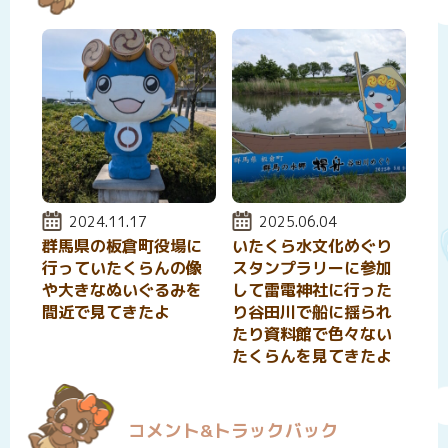
投稿日:
2024.11.17
投稿日:
2025.06.04
群馬県の板倉町役場に
いたくら水文化めぐり
行っていたくらんの像
スタンプラリーに参加
や大きなぬいぐるみを
して雷電神社に行った
間近で見てきたよ
り谷田川で船に揺られ
たり資料館で色々ない
たくらんを見てきたよ
コメント&トラックバック